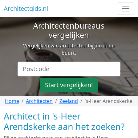
Architectgids.nl
Architectenbureaus
vergelijken
Vergelijken van architecten bij jou in de
buurt.
Start vergelijken!
Home
Architecten
Zeeland
's-Heer Arendskerke
Architect in 's-Heer
Arendskerke aan het zoeken?