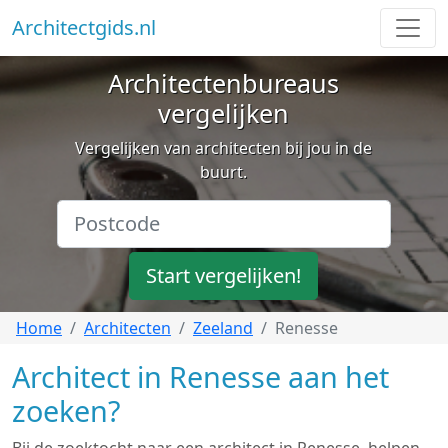
Architectgids.nl
Architectenbureaus
vergelijken
Vergelijken van architecten bij jou in de
buurt.
Start vergelijken!
Home
Architecten
Zeeland
Renesse
Architect in Renesse aan het
zoeken?