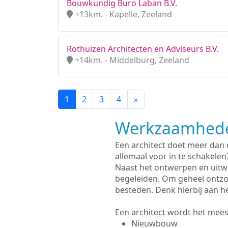
Bouwkundig Buro Laban B.V.
+13km. - Kapelle, Zeeland
Rothuizen Architecten en Adviseurs B.V.
+14km. - Middelburg, Zeeland
1
2
3
4
»
Werkzaamhede
Een architect doet meer dan
allemaal voor in te schakelen
Naast het ontwerpen en uitw
begeleiden. Om geheel ontzo
besteden. Denk hierbij aan h
Een architect wordt het meest
Nieuwbouw