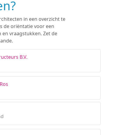
en?
chitecten in een overzicht te
s de oriëntatie voor een
n en vraagstukken. Zet de
zande.
ucteurs B.V.
 Ros
nd