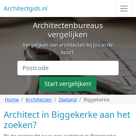
Architectgids.nl
Architectenbureaus
vergelijken
Vergelijken van architecten bij jou in de
buurt.
Start vergelijken!
Home
Architecten
Zeeland
Biggekerke
Architect in Biggekerke aan het
zoeken?