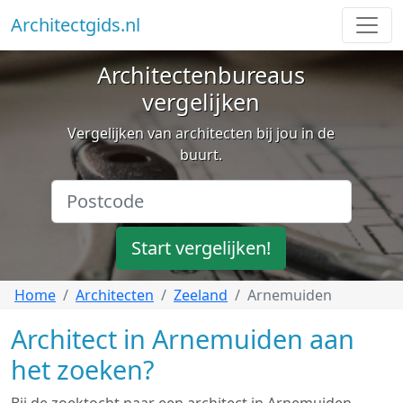
Architectgids.nl
Architectenbureaus
vergelijken
Vergelijken van architecten bij jou in de
buurt.
Start vergelijken!
Home
Architecten
Zeeland
Arnemuiden
Architect in Arnemuiden aan
het zoeken?