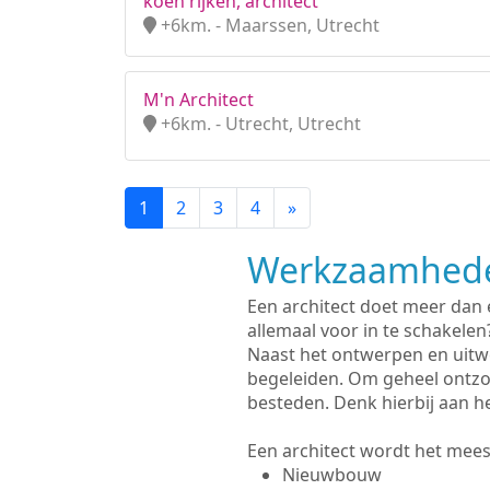
koen rijken, architect
+6km. - Maarssen, Utrecht
M'n Architect
+6km. - Utrecht, Utrecht
1
2
3
4
»
Werkzaamhede
Een architect doet meer dan
allemaal voor in te schakelen
Naast het ontwerpen en uitw
begeleiden. Om geheel ontzo
besteden. Denk hierbij aan h
Een architect wordt het meest
Nieuwbouw