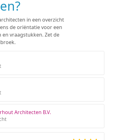
ken?
rchitecten in een overzicht
ens de oriëntatie voor een
n en vraagstukken. Zet de
tbroek.
t
t
rhout Architecten B.V.
cht