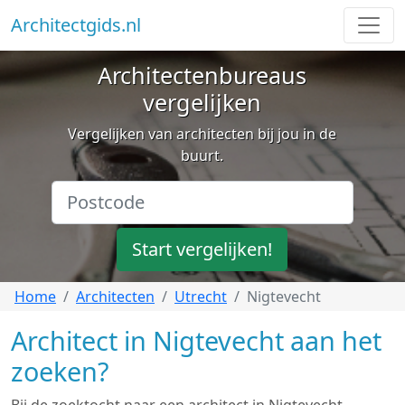
Architectgids.nl
Architectenbureaus
vergelijken
Vergelijken van architecten bij jou in de
buurt.
Start vergelijken!
Home
Architecten
Utrecht
Nigtevecht
Architect in Nigtevecht aan het
zoeken?