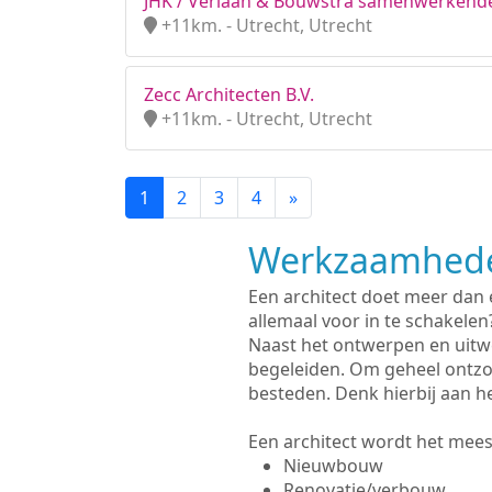
JHK / Verlaan & Bouwstra samenwerkende
+11km. - Utrecht, Utrecht
Zecc Architecten B.V.
+11km. - Utrecht, Utrecht
1
2
3
4
»
Werkzaamhede
Een architect doet meer dan
allemaal voor in te schakelen
Naast het ontwerpen en uitw
begeleiden. Om geheel ontzo
besteden. Denk hierbij aan h
Een architect wordt het meest
Nieuwbouw
Renovatie/verbouw