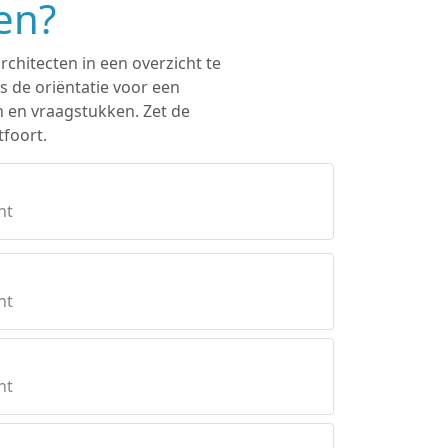
en?
rchitecten in een overzicht te
s de oriëntatie voor een
n en vraagstukken. Zet de
tfoort.
ht
ht
ht