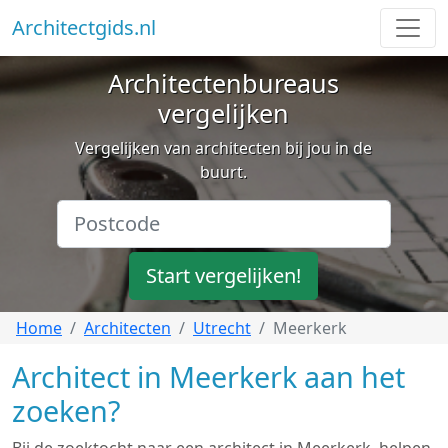
Architectgids.nl
Architectenbureaus
vergelijken
Vergelijken van architecten bij jou in de
buurt.
Start vergelijken!
Home
Architecten
Utrecht
Meerkerk
Architect in Meerkerk aan het
zoeken?