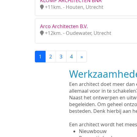
KLOMP ARCHITECTEN BNA
+11km. - Houten, Utrecht
Arco Architecten B.V.
+12km. - Oudewater, Utrecht
1
2
3
4
»
Werkzaamhede
Een architect doet meer dan
allemaal voor in te schakelen
Naast het ontwerpen en uitw
begeleiden. Om geheel ontzo
besteden. Denk hierbij aan h
Een architect wordt het meest
Nieuwbouw