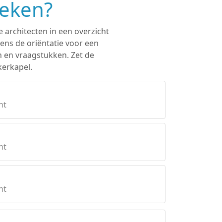
oeken?
e architecten in een overzicht
ens de oriëntatie voor een
n en vraagstukken. Zet de
kerkapel.
ht
ht
ht