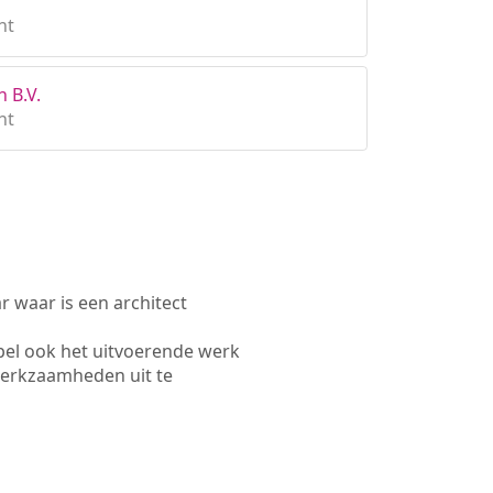
ht
 B.V.
ht
waar is een architect
pel ook het uitvoerende werk
werkzaamheden uit te