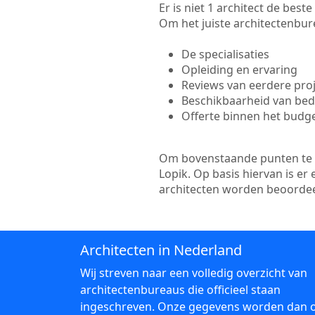
Er is niet 1 architect de bes
Om het juiste architectenbure
De specialisaties
Opleiding en ervaring
Reviews van eerdere pro
Beschikbaarheid van bedr
Offerte binnen het budg
Om bovenstaande punten te to
Lopik. Op basis hiervan is e
architecten worden beoordee
Architecten in Nederland
Wij streven naar een volledig overzicht van
architectenbureaus die officieel staan
ingeschreven. Onze gegevens worden dan 