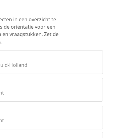
ecten in een overzicht te
s de oriëntatie voor een
n en vraagstukken. Zet de
.
uid-Holland
ht
ht