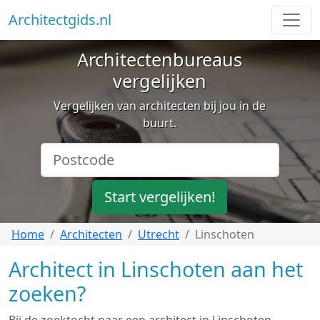
Architectgids.nl
Architectenbureaus
vergelijken
Vergelijken van architecten bij jou in de
buurt.
Start vergelijken!
Home
Architecten
Utrecht
Linschoten
Architect in Linschoten aan het
zoeken?