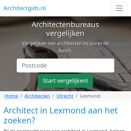
Architectgids.nl
Architectenbureaus
vergelijken
Vergelijken van architecten bij jou in de
buurt.
Start vergelijken!
Home
Architecten
Utrecht
Lexmond
Architect in Lexmond aan het
zoeken?