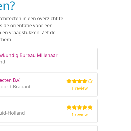
en?
chitecten in een overzicht te
s de oriëntatie voor een
n en vraagstukken. Zet de
ichem.
ouwkundig Bureau Millenaar
and
ecten B.V.
Noord-Brabant
1 review
uid-Holland
1 review