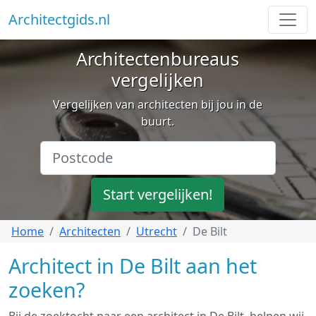
Architectgids.nl
Architectenbureaus
vergelijken
Vergelijken van architecten bij jou in de
buurt.
Start vergelijken!
Home
Architecten
Utrecht
De Bilt
Architect in De Bilt aan het
zoeken?