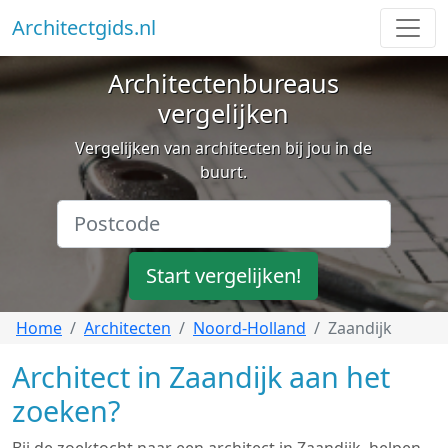
Architectgids.nl
Architectenbureaus
vergelijken
Vergelijken van architecten bij jou in de
buurt.
Start vergelijken!
Home
Architecten
Noord-Holland
Zaandijk
Architect in Zaandijk aan het
zoeken?