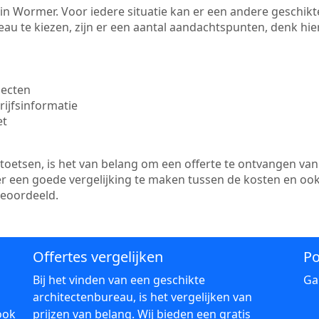
te in Wormer. Voor iedere situatie kan er een andere geschi
au te kiezen, zijn er een aantal aandachtspunten, denk hier
jecten
ijfsinformatie
et
etsen, is het van belang om een offerte te ontvangen van 
er een goede vergelijking te maken tussen de kosten en oo
beoordeeld.
Offertes vergelijken
Po
Bij het vinden van een geschikte
Ga
architectenbureau, is het vergelijken van
ook
prijzen van belang. Wij bieden een gratis