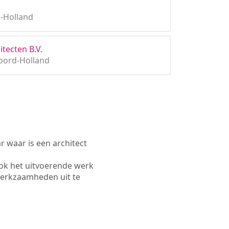
d-Holland
itecten B.V.
oord-Holland
waar is een architect
ok het uitvoerende werk
werkzaamheden uit te