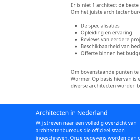
Er is niet 1 architect de bes
Om het juiste architectenbure
De specialisaties
Opleiding en ervaring
Reviews van eerdere pro
Beschikbaarheid van bedr
Offerte binnen het budg
Om bovenstaande punten te to
Wormer. Op basis hiervan is 
diverse architecten worden 
Architecten in Nederland
Wij streven naar een volledig overzicht van
architectenbureaus die officieel staan
ingeschreven. Onze gegevens worden dan 