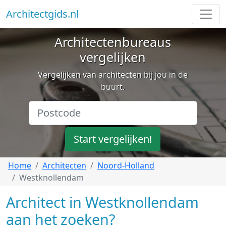
Architectgids.nl
Architectenbureaus
vergelijken
Vergelijken van architecten bij jou in de
buurt.
Start vergelijken!
Home
Architecten
Noord-Holland
Westknollendam
Architect in Westknollendam
aan het zoeken?