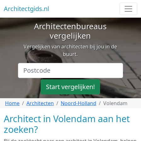
Architectgids.nl
Architectenbureaus
vergelijken
Vergelijken van architecten bij jou in de
buurt.
Start vergelijken!
Home
Architecten
Noord-Holland
Volendam
Architect in Volendam aan het
zoeken?