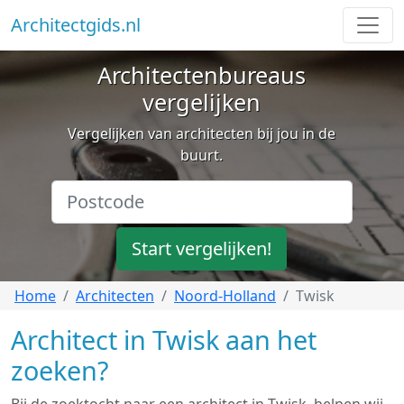
Architectgids.nl
Architectenbureaus
vergelijken
Vergelijken van architecten bij jou in de
buurt.
Start vergelijken!
Home
Architecten
Noord-Holland
Twisk
Architect in Twisk aan het
zoeken?