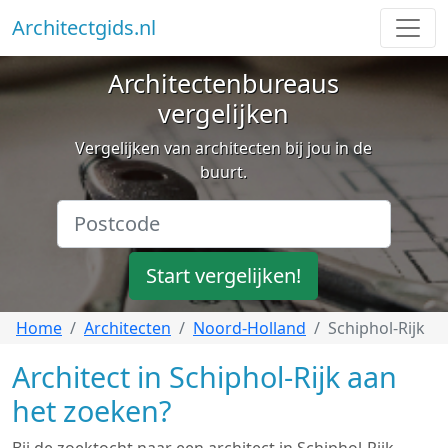
Architectgids.nl
Architectenbureaus
vergelijken
Vergelijken van architecten bij jou in de
buurt.
Start vergelijken!
Home
Architecten
Noord-Holland
Schiphol-Rijk
Architect in Schiphol-Rijk aan
het zoeken?