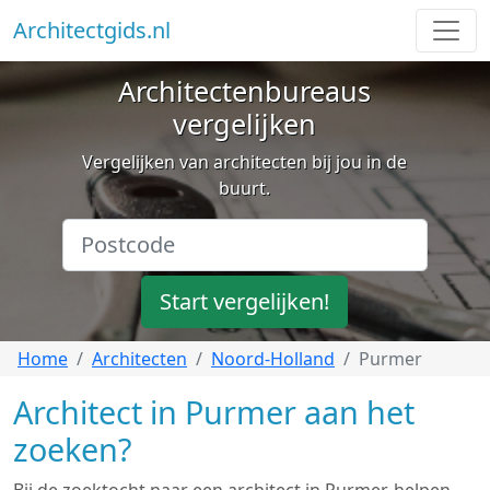
Architectgids.nl
Architectenbureaus
vergelijken
Vergelijken van architecten bij jou in de
buurt.
Start vergelijken!
Home
Architecten
Noord-Holland
Purmer
Architect in Purmer aan het
zoeken?