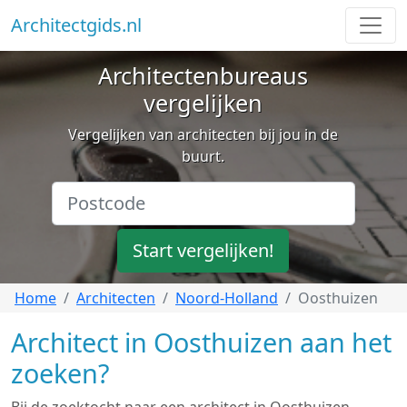
Architectgids.nl
Architectenbureaus
vergelijken
Vergelijken van architecten bij jou in de
buurt.
Start vergelijken!
Home
Architecten
Noord-Holland
Oosthuizen
Architect in Oosthuizen aan het
zoeken?