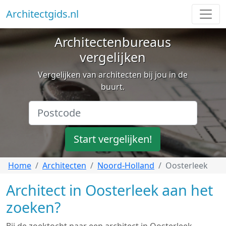
Architectgids.nl
Architectenbureaus
vergelijken
Vergelijken van architecten bij jou in de
buurt.
Start vergelijken!
Home
Architecten
Noord-Holland
Oosterleek
Architect in Oosterleek aan het
zoeken?