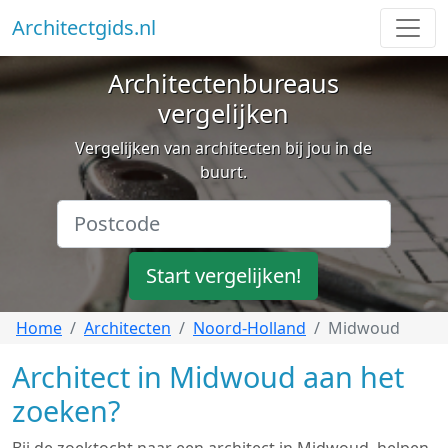
Architectgids.nl
Architectenbureaus
vergelijken
Vergelijken van architecten bij jou in de
buurt.
Start vergelijken!
Home
Architecten
Noord-Holland
Midwoud
Architect in Midwoud aan het
zoeken?