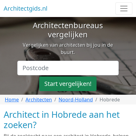
Architectgids.nl
Architectenbureaus
vergelijken
Vergelijken van architecten bij jou in de
buurt.
Start vergelijken!
Home
Architecten
Noord-Holland
Hobrede
Architect in Hobrede aan het
zoeken?