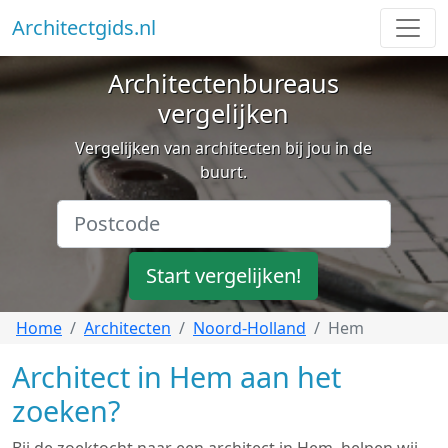
Architectgids.nl
Architectenbureaus
vergelijken
Vergelijken van architecten bij jou in de
buurt.
Start vergelijken!
Home
Architecten
Noord-Holland
Hem
Architect in Hem aan het
zoeken?