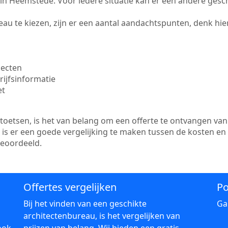
te in Heemstede. Voor iedere situatie kan er een andere gesc
au te kiezen, zijn er een aantal aandachtspunten, denk hier
jecten
ijfsinformatie
et
etsen, is het van belang om een offerte te ontvangen van 
is er een goede vergelijking te maken tussen de kosten en
beoordeeld.
Offertes vergelijken
Po
Bij het vinden van een geschikte
Ga
architectenbureau, is het vergelijken van