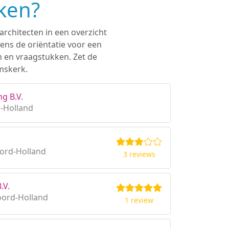
ken?
architecten in een overzicht
ens de oriëntatie voor een
n en vraagstukken. Zet de
mskerk.
ng B.V.
d-Holland
ord-Holland
3 reviews
.V.
oord-Holland
1 review