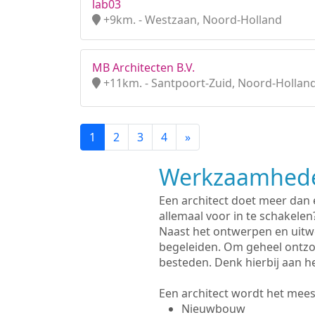
lab03
+9km. - Westzaan, Noord-Holland
MB Architecten B.V.
+11km. - Santpoort-Zuid, Noord-Hollan
1
2
3
4
»
Werkzaamhede
Een architect doet meer dan
allemaal voor in te schakelen
Naast het ontwerpen en uitw
begeleiden. Om geheel ontzo
besteden. Denk hierbij aan h
Een architect wordt het meest
Nieuwbouw