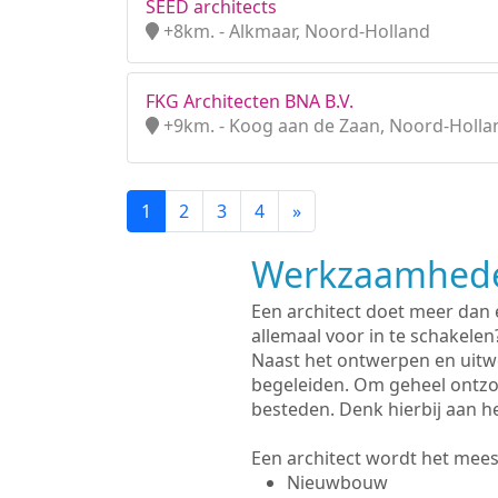
SEED architects
+8km. - Alkmaar, Noord-Holland
FKG Architecten BNA B.V.
+9km. - Koog aan de Zaan, Noord-Holla
1
2
3
4
»
Werkzaamhede
Een architect doet meer dan
allemaal voor in te schakelen
Naast het ontwerpen en uitw
begeleiden. Om geheel ontzo
besteden. Denk hierbij aan h
Een architect wordt het meest
Nieuwbouw