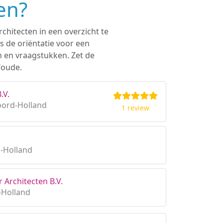
en?
chitecten in een overzicht te
s de oriëntatie voor een
n en vraagstukken. Zet de
Woude.
.V.
oord-Holland
1 review
d-Holland
 Architecten B.V.
-Holland