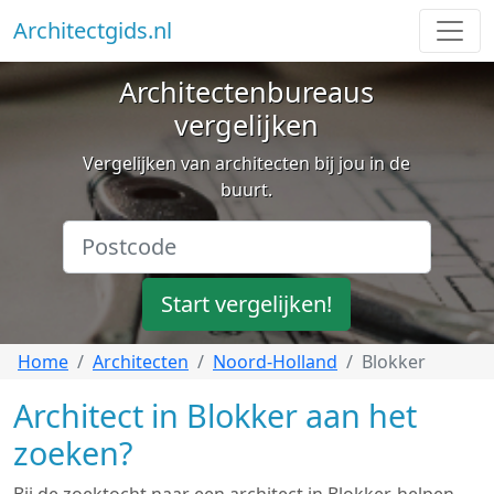
Architectgids.nl
Architectenbureaus
vergelijken
Vergelijken van architecten bij jou in de
buurt.
Start vergelijken!
Home
Architecten
Noord-Holland
Blokker
Architect in Blokker aan het
zoeken?