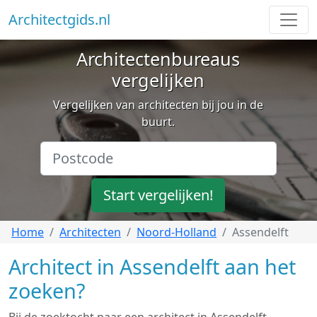
Architectgids.nl
Architectenbureaus
vergelijken
Vergelijken van architecten bij jou in de
buurt.
Start vergelijken!
Home
Architecten
Noord-Holland
Assendelft
Architect in Assendelft aan het
zoeken?