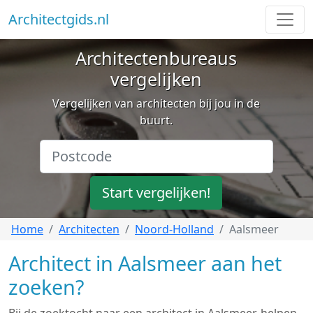
Architectgids.nl
Architectenbureaus
vergelijken
Vergelijken van architecten bij jou in de
buurt.
Start vergelijken!
Home
Architecten
Noord-Holland
Aalsmeer
Architect in Aalsmeer aan het
zoeken?