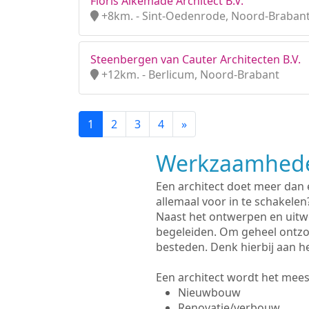
Floris Alkemade Architect B.V.
+8km. - Sint-Oedenrode, Noord-Braban
Steenbergen van Cauter Architecten B.V.
+12km. - Berlicum, Noord-Brabant
1
2
3
4
»
Werkzaamhede
Een architect doet meer dan
allemaal voor in te schakelen
Naast het ontwerpen en uitw
begeleiden. Om geheel ontzo
besteden. Denk hierbij aan h
Een architect wordt het meest
Nieuwbouw
Renovatie/verbouw