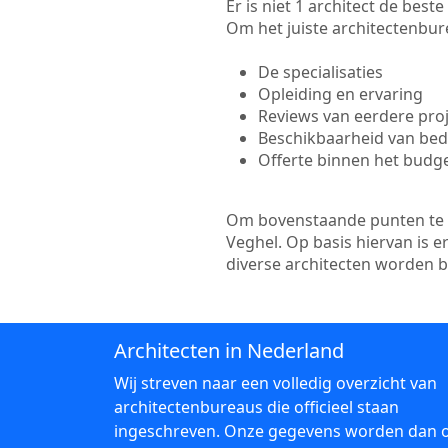
Er is niet 1 architect de bes
Om het juiste architectenbure
De specialisaties
Opleiding en ervaring
Reviews van eerdere pro
Beschikbaarheid van bedr
Offerte binnen het budg
Om bovenstaande punten te to
Veghel. Op basis hiervan is 
diverse architecten worden 
Architecten in Nederland
Wij streven naar een volledig overzicht van
architectenbureaus die officieel staan
ingeschreven. Onze gegevens worden dan 