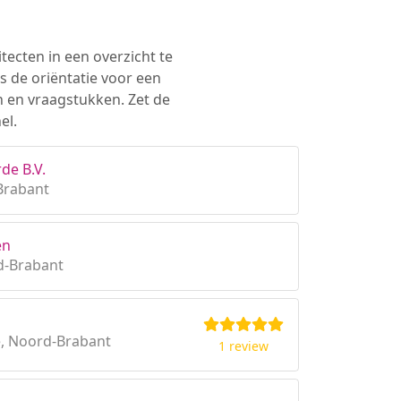
tecten in een overzicht te
s de oriëntatie voor een
n en vraagstukken. Zet de
el.
de B.V.
Brabant
en
d-Brabant
, Noord-Brabant
1 review