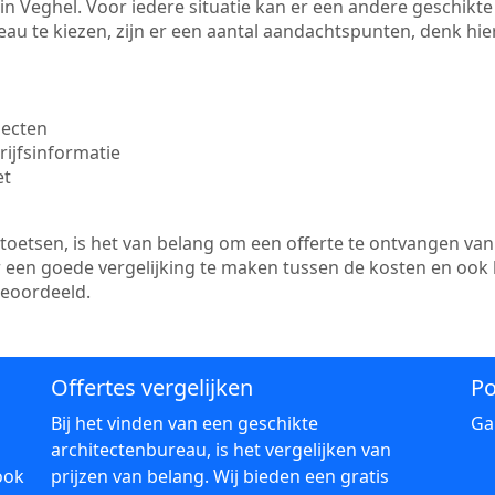
te in Veghel. Voor iedere situatie kan er een andere geschik
au te kiezen, zijn er een aantal aandachtspunten, denk hier
jecten
ijfsinformatie
et
etsen, is het van belang om een offerte te ontvangen van 
er een goede vergelijking te maken tussen de kosten en ook
beoordeeld.
Offertes vergelijken
Po
Bij het vinden van een geschikte
Ga
architectenbureau, is het vergelijken van
ook
prijzen van belang. Wij bieden een gratis