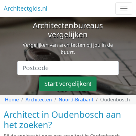
Architectgids.nl
Architectenbureaus
vergelijken
Vergelijken van architecten bij jou in de
buurt.
Start vergelijken!
Home
Architecten
Noord-Brabant
Oudenbosch
Architect in Oudenbosch aan
het zoeken?