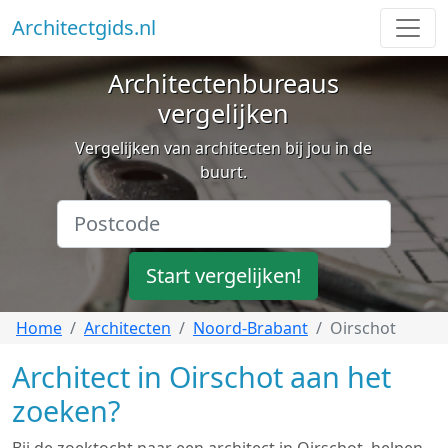
Architectgids.nl
Architectenbureaus
vergelijken
Vergelijken van architecten bij jou in de
buurt.
Start vergelijken!
Home
Architecten
Noord-Brabant
Oirschot
Architect in Oirschot aan het
zoeken?