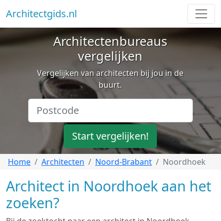
Architectgids.nl
Architectenbureaus
vergelijken
Vergelijken van architecten bij jou in de
buurt.
Start vergelijken!
Home
Architecten
Noord-Brabant
Noordhoek
Architect in Noordhoek aan het
zoeken?