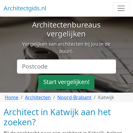
Architectgids.nl
Architectenbureaus
vergelijken
Vergelijken van architecten bij jou in de
buurt.
Start vergelijken!
Home
Architecten
Noord-Brabant
Katwijk
Architect in Katwijk aan het
zoeken?