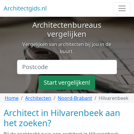
Architectgids.nl
Architectenbureaus
vergelijken
Vergelijken van architecten bij jou in de
buurt.
Start vergelijken!
Home
Architecten
Noord-Brabant
Hilvarenbeek
Architect in Hilvarenbeek aan
het zoeken?