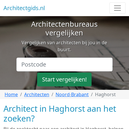
Architectgids.nl
Architectenbureaus
vergelijken
Vergelijken van architecten bij jou in de
buurt.
Start vergelijken!
Home
Architecten
Noord-Brabant
Haghorst
Architect in Haghorst aan het
zoeken?