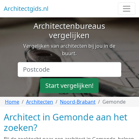
Architectgids.nl
Architectenbureaus
vergelijken
Vergelijken van architecten bij jou in de
buurt.
Start vergelijken!
Home
Architecten
Noord-Brabant
Gemonde
Architect in Gemonde aan het
zoeken?