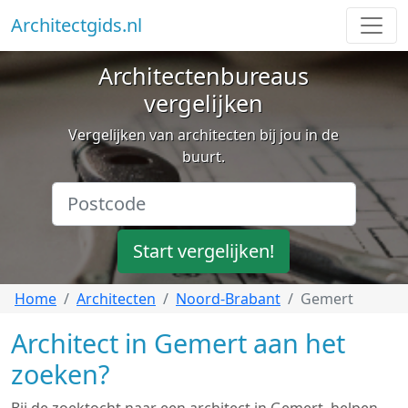
Architectgids.nl
Architectenbureaus
vergelijken
Vergelijken van architecten bij jou in de
buurt.
Start vergelijken!
Home
Architecten
Noord-Brabant
Gemert
Architect in Gemert aan het
zoeken?