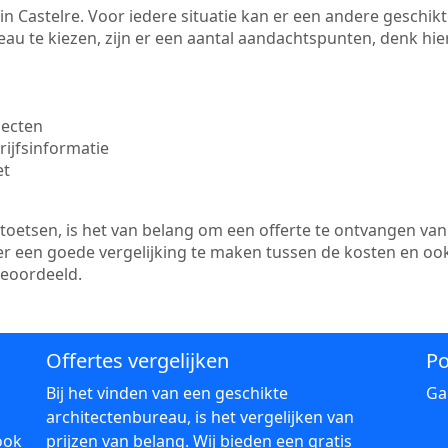
te in Castelre. Voor iedere situatie kan er een andere geschi
au te kiezen, zijn er een aantal aandachtspunten, denk hier
jecten
ijfsinformatie
et
etsen, is het van belang om een offerte te ontvangen van 
s er een goede vergelijking te maken tussen de kosten en oo
beoordeeld.
Offertes vergelijken
Po
Bij het vinden van een geschikte
Ga
architectenbureau, is het vergelijken van
ook
prijzen van belang. Wij bieden een gratis