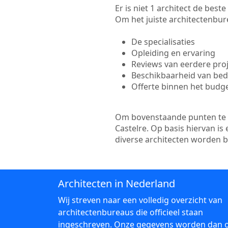
Er is niet 1 architect de bes
Om het juiste architectenbure
De specialisaties
Opleiding en ervaring
Reviews van eerdere pro
Beschikbaarheid van bedr
Offerte binnen het budg
Om bovenstaande punten te to
Castelre. Op basis hiervan i
diverse architecten worden 
Architecten in Nederland
Wij streven naar een volledig overzicht van
architectenbureaus die officieel staan
ingeschreven. Onze gegevens worden dan 