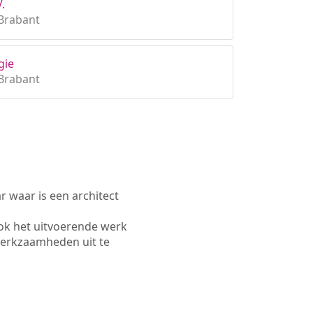
.
Brabant
gie
Brabant
waar is een architect
ok het uitvoerende werk
werkzaamheden uit te