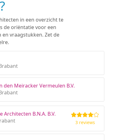
?
hitecten in een overzicht te
s de oriëntatie voor een
n en vraagstukken. Zet de
lre.
Brabant
n den Meiracker Vermeulen B.V.
Brabant
Architecten B.N.A. B.V.
Brabant
3 reviews