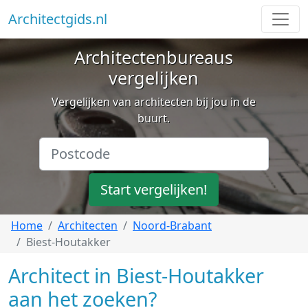
Architectgids.nl
Architectenbureaus
vergelijken
Vergelijken van architecten bij jou in de
buurt.
Start vergelijken!
Home
Architecten
Noord-Brabant
Biest-Houtakker
Architect in Biest-Houtakker
aan het zoeken?