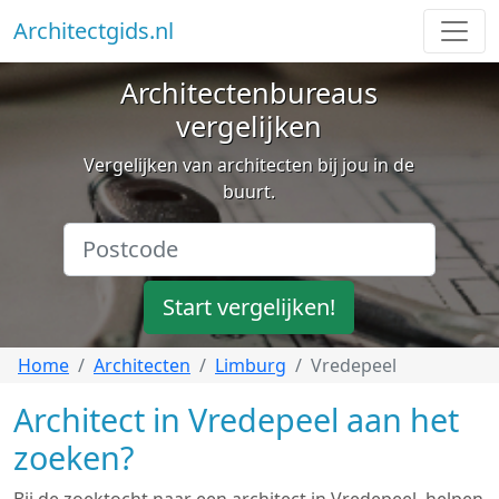
Architectgids.nl
Architectenbureaus
vergelijken
Vergelijken van architecten bij jou in de
buurt.
Start vergelijken!
Home
Architecten
Limburg
Vredepeel
Architect in Vredepeel aan het
zoeken?