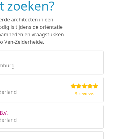
et zoeken?
erde architecten in een
ig is tijdens de oriëntatie
rkzaamheden en vraagstukken.
io Ven-Zelderheide.
imburg
derland
3 reviews
B.V.
derland