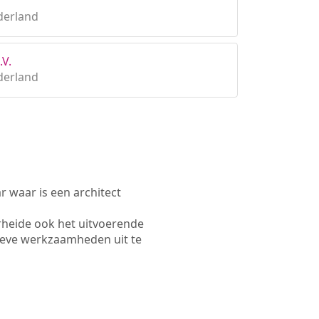
derland
.V.
derland
waar is een architect
rheide ook het uitvoerende
ieve werkzaamheden uit te