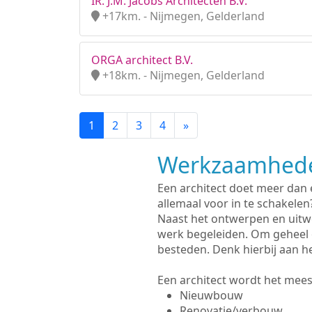
IR. J.M. Jacobs Architecten B.V.
+17km. - Nijmegen, Gelderland
ORGA architect B.V.
+18km. - Nijmegen, Gelderland
1
2
3
4
»
Werkzaamhede
Een architect doet meer dan
allemaal voor in te schakelen
Naast het ontwerpen en uitw
werk begeleiden. Om geheel 
besteden. Denk hierbij aan h
Een architect wordt het meest
Nieuwbouw
Renovatie/verbouw