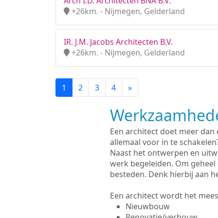
Arch I.D. Architecten BNA B.V.
+26km. - Nijmegen, Gelderland
IR. J.M. Jacobs Architecten B.V.
+26km. - Nijmegen, Gelderland
1
2
3
4
»
Werkzaamhede
Een architect doet meer dan
allemaal voor in te schakelen
Naast het ontwerpen en uitw
werk begeleiden. Om geheel 
besteden. Denk hierbij aan h
Een architect wordt het meest
Nieuwbouw
Renovatie/verbouw