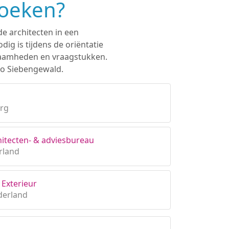
zoeken?
de architecten in een
ig is tijdens de oriëntatie
rkzaamheden en vraagstukken.
gio Siebengewald.
urg
itecten- & adviesbureau
rland
 Exterieur
derland