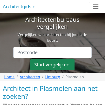
Architectgids.nl
Architectenbureaus
vergelijken
Vergelijken van architecten bij jou in de
buurt.
Start vergelijken!
Home
Architecten
Limburg
Plasmolen
Architect in Plasmolen aan het
zoeken?