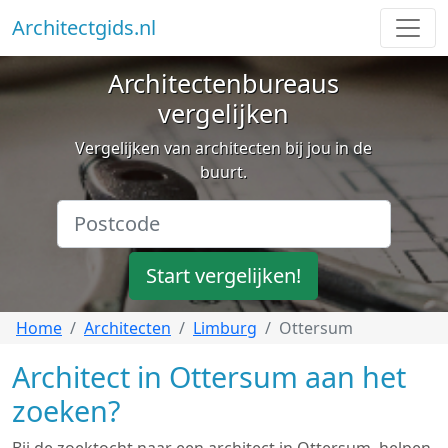
Architectgids.nl
Architectenbureaus
vergelijken
Vergelijken van architecten bij jou in de
buurt.
Start vergelijken!
Home
Architecten
Limburg
Ottersum
Architect in Ottersum aan het
zoeken?