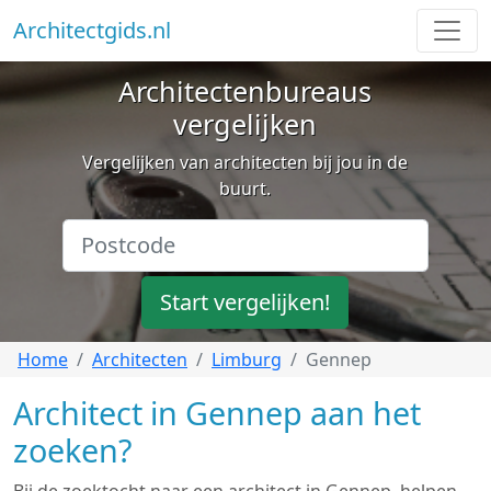
Architectgids.nl
Architectenbureaus
vergelijken
Vergelijken van architecten bij jou in de
buurt.
Start vergelijken!
Home
Architecten
Limburg
Gennep
Architect in Gennep aan het
zoeken?